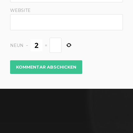
WEBSITE
NEUN
−
=